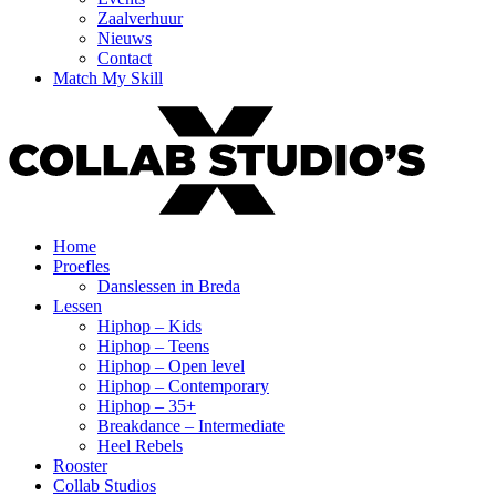
Zaalverhuur
Nieuws
Contact
Match My Skill
Home
Proefles
Danslessen in Breda
Lessen
Hiphop – Kids
Hiphop – Teens
Hiphop – Open level
Hiphop – Contemporary
Hiphop – 35+
Breakdance – Intermediate
Heel Rebels
Rooster
Collab Studios