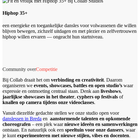
Hiphop 35+
een energieke en toegankelijke dansles voor volwassenen die willen
blijven bewegen, zichzelf uitdagen en met plezier en zelfvertrouwen
hiphop willen ervaren — ongeacht hun startniveau.
Community over
Competitie
Bij Collab draait het om
verbinding en creativiteit
. Daarom
organiseren we
events, showcases, battles en open studio’s
waar
expressie en ontmoeting centraal staan.
Denk aan
liveshows
,
jaarlijkse showcases in het theater
,
cyphers op festivals
of
knallen op camera tijdens onze videoclasses
.
Vanuit diezelfde gedachte stellen we onze studio open voor
danslessen in Breda
en
aanstormende talenten en opkomende
choreografen
– een plek waar
nieuwe ideeën en samenwerkingen
ontstaan. En natuurlijk ook een
speeltuin voor onze dansers
, waar
je kunt
experimenteren met nieuwe stijlen, vibes en docenten
.