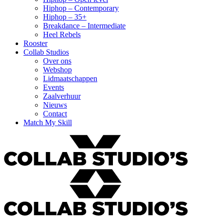
Hiphop – Contemporary
Hiphop – 35+
Breakdance – Intermediate
Heel Rebels
Rooster
Collab Studios
Over ons
Webshop
Lidmaatschappen
Events
Zaalverhuur
Nieuws
Contact
Match My Skill