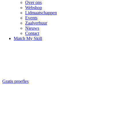
Over ons
Webshop
Lidmaatschappen
Events
Zaalverhuur
Nieuws
Contact
Match My Skill
A CREATIVE AREA FOR FINDING YOUR OWN
MOVEMENT
Gratis proefles