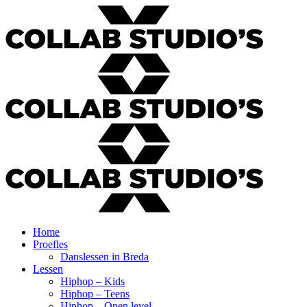
Home
Proefles
Danslessen in Breda
Lessen
Hiphop – Kids
Hiphop – Teens
Hiphop – Open level