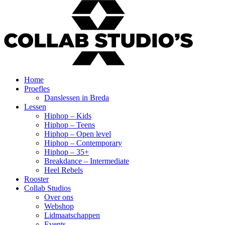
Home
Proefles
Danslessen in Breda
Lessen
Hiphop – Kids
Hiphop – Teens
Hiphop – Open level
Hiphop – Contemporary
Hiphop – 35+
Breakdance – Intermediate
Heel Rebels
Rooster
Collab Studios
Over ons
Webshop
Lidmaatschappen
Events